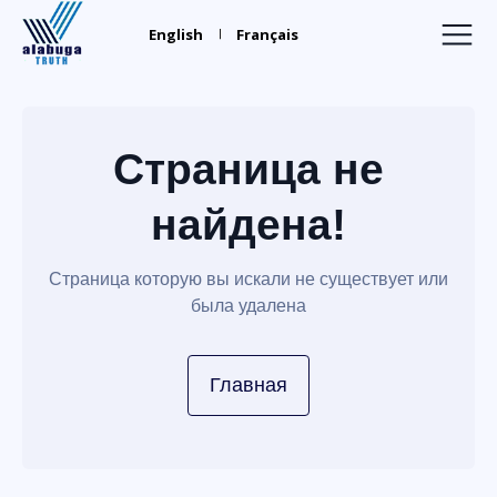
Alabuga
Truth
English
Français
Рекрутеры
Полезные идиоты
Страница не
Найдите родных
найдена!
Торговля людьми
Пресса
Страница которую вы искали не существует или
была удалена
Главная